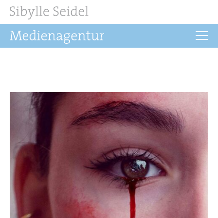
Startseite
Aktuelles
Drehbuch
Regie
Filmrechte
Buchprojekte
Über uns
Kontakt