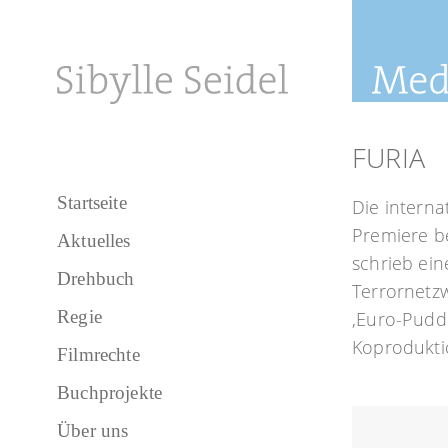
FURIA
Startseite
Die intern
Premiere be
Aktuelles
schrieb ein
Drehbuch
Terrornetzw
Regie
‚Euro-Puddi
Koproduktio
Filmrechte
Buchprojekte
Über uns