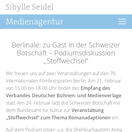
Startseite
Berlinale: zu Gast in der Schweizer
Aktuelles
Botschaft – Podiumsdiskussion
„Stoffwechsel“
Drehbuch
Wir freuen uns auf zwei Veranstaltungen auf den 70.
Regie
Internationalen Filmfestspielen Berlin: Am 21. Februar
Filmrechte
von 15.00 bis 18.00 Uhr findet der
Empfang des
Verbandes Deutscher Bühnen- und Medienverlage
Buchprojekte
statt. Am 24. Februar lädt die Schweizer Botschaft mit
dem Bundesamt für Kultur zur
Veranstaltung
Über uns
„Stoffwechsel“ zum Thema Romanadaptionen
ein.
Kontakt
Auf dem Podium sitzen u.a. die Drehbuchautorin Anna