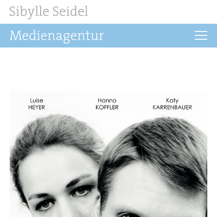
Startseite
Aktuelles
Drehbuch
Regie
Filmrechte
Buchprojekte
Über uns
Kontakt