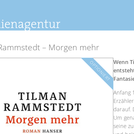
 Rammstedt – Morgen mehr
Wenn Ti
OPTIONIERT
entsteh
Fantasi
Anfang 
Erzähler
darauf. 
Um genau
seine z