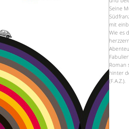
und bei
Seine Mu
Südfran
mit ein
Wie es d
herzzer
Abenteu
Fabulie
Roman sc
hinter d
(F.A.Z.).