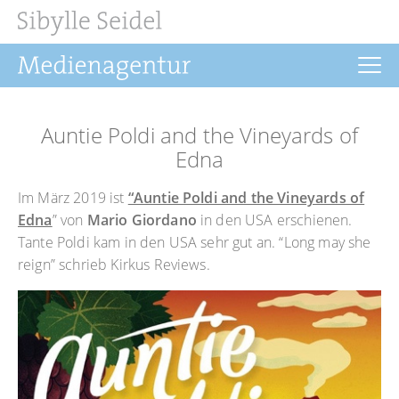
Home
Auntie Poldi and the Vineyards of
News
Edna
Drehbuch
Im März 2019 ist
“Auntie Poldi and the Vineyards of
Edna
” von
Mario Giordano
in den USA erschienen.
Filmrechte
Tante Poldi kam in den USA sehr gut an. “Long may she
Buchprojekte
reign” schrieb Kirkus Reviews.
Über uns