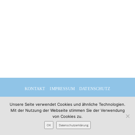
KONTAKT
IMPRESSUM
DATENSCHUTZ
DEUTSCH
ENGLISH
Unsere Seite verwendet Cookies und ähnliche Technologien.
Mit der Nutzung der Webseite stimmen Sie der Verwendung
von Cookies zu.
OK
© 2026 Sibylle Seidel
Datenschutzerklärung