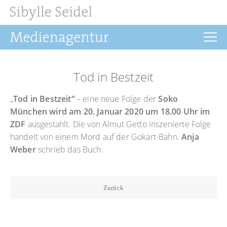
Startseite
Tod in Bestzeit
Aktuelles
„
Tod in Bestzeit“
– eine neue Folge der
Soko
Drehbuch
München wird am 20. Januar 2020 um 18.00 Uhr im
ZDF
ausgestahlt. Die von Almut Getto inszenierte Folge
Regie
handelt von einem Mord auf der Gokart-Bahn.
Anja
Filmrechte
Weber
schrieb das Buch.
Buchprojekte
Zurück
Über uns
Kontakt